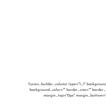
[fusion_builder_container hundred_percent="yes" overflow="visible"][fusion_builder_row][fusion_builder_c
background_color="" border_size="" border_
margin_top="0px" margin_bottom="0p