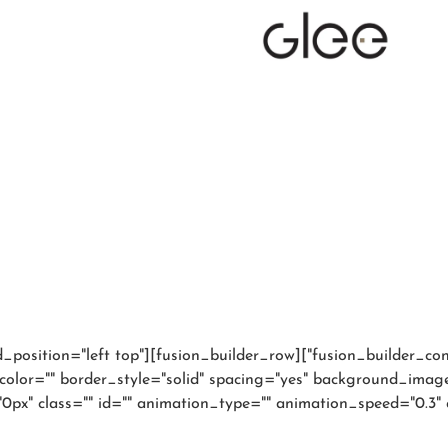
olumn type="1_1" background_position="left top"
color="" border_style="solid" spacing="yes" background_ima
x" class="" id="" animation_type="" animation_speed="0.3" 