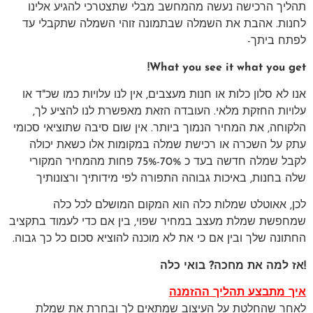
תהליך הרכישה נעשה מהמחשב מבלי שתצטרכי להגיע אלינו
לחנות. אהבת את השמלה שבתמונה זוהי השמלה שתקבלי עד
לפתח ביתך-
What you see it what you get!
אנו לא סלון כלות או חנות מעצבים, אין לנו עלויות כמו שכ"ד או
עלויות החזקת מלאי. העובדה הזאת מאפשרת לנו להציע לך,
הלקוחה, את המחיר הנמוך ביותר. אין שום סיבה שתוציאי סכומי
עתק על השכרה או רכישת שמלה במקומות אלו כשאת יכולה
לקבל שמלה חדשה בעד כ 70%-75% פחות מהמחיר המקורי
שלה בחנות, באיכות גבוהה התפורה לפי מידותיך ורצונותיך
לכן, אאוטלט שמלות כלה הוא המקום המושלם לכל כלה
שמחפשת שמלת מעצב במחיר שפוי, בין אם כדי לעמוד בתקציב
החתונה שלך ובין אם כי את לא מוכנה להוציא סכום כל כך גבוה.
!אז למה את מחכה? בואי כלה
איך מתבצע תהליך ההזמנה
לאחר שהחלטת על העיצוב שמתאים לך ובחרת את שמלת