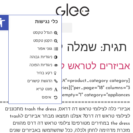
פתח סרגל נגישות
========================================
 מתכוננים