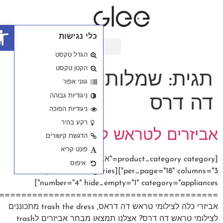
פתח סרגל נגישות
========================================
 מתכוננים