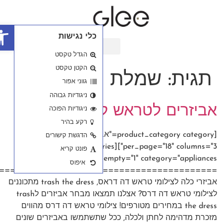
פתח סרגל נגישות
========================================
 מתכוננים